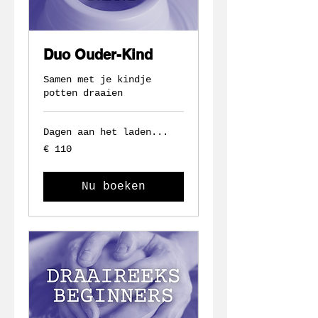
Duo Ouder-Kind
Samen met je kindje
potten draaien
Dagen aan het laden...
110
€ 110
euro
Nu boeken