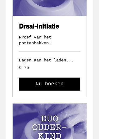
Draai-initiatie
Proef van het
pottenbakken!
Dagen aan het laden...
75
€ 75
euro
Nu boeken