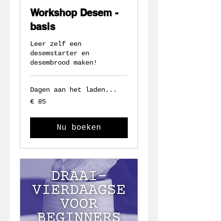
Workshop Desem -
basis
Leer zelf een
desemstarter en
desembrood maken!
Dagen aan het laden...
85
€ 85
euro
Nu boeken