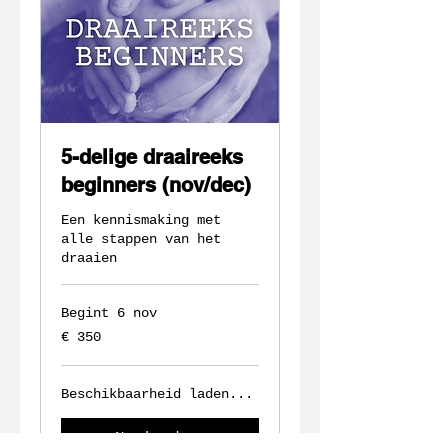
5-delige draaireeks
beginners (nov/dec)
Een kennismaking met
alle stappen van het
draaien
Begint 6 nov
350
€ 350
euro
Beschikbaarheid laden...
Nu boeken