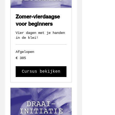
Zomer-vierdaagse
voor beginners
Vier dagen met je handen
in de klei!
Afgelopen
385
€ 385
euro
Cursus bekijken