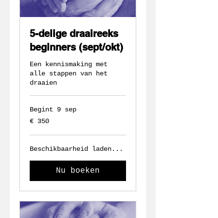
5-delige draaireeks
beginners (sept/okt)
Een kennismaking met
alle stappen van het
draaien
Begint 9 sep
350
€ 350
euro
Beschikbaarheid laden...
Nu boeken