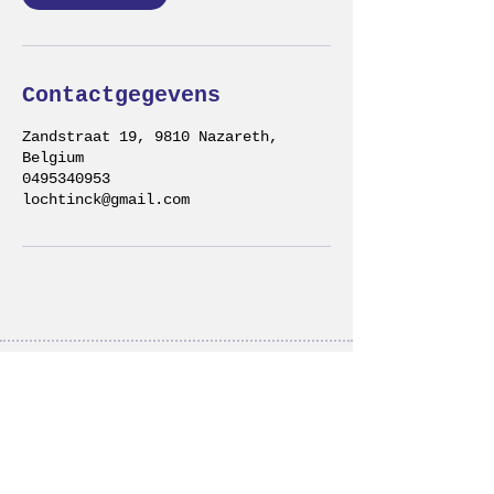
Contactgegevens
Zandstraat 19, 9810 Nazareth,
Belgium
0495340953
lochtinck@gmail.com
OPENINGSUREN BAKKERIJ
WO > VRIJ: 8u — 17u
ZA: 8u-14u
ZO: 8u — 12u