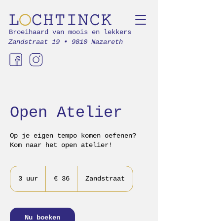
Broeihaard van moois en lekkers
Zandstraat 19 • 9810 Nazareth
Open Atelier
Op je eigen tempo komen oefenen?
Kom naar het open atelier!
36
euro
3 uur
3
€ 36
Zandstraat
u
u
r
Nu boeken