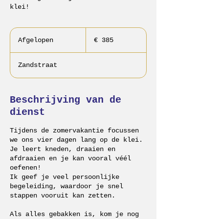
klei!
385
euro
Afgelopen
A
€ 385
f
g
Zandstraat
e
l
o
p
Beschrijving van de
e
dienst
n
Tijdens de zomervakantie focussen
we ons vier dagen lang op de klei.
Je leert kneden, draaien en
afdraaien en je kan vooral véél
oefenen!
Ik geef je veel persoonlijke
begeleiding, waardoor je snel
stappen vooruit kan zetten.
Als alles gebakken is, kom je nog