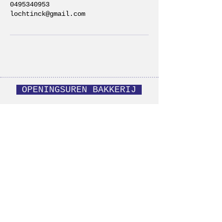
0495340953
lochtinck@gmail.com
OPENINGSUREN BAKKERIJ
WO > VRIJ: 8u — 17u
ZA: 8u-14u
ZO: 8u — 12u
keramiek ook op afspraak
te bekijken
CONTACT
Zandstraat 19